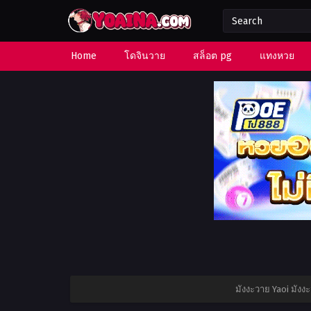
Home
โดจินวาย
สล็อต pg
แทงหวย
มังงะวาย Yaoi มัง