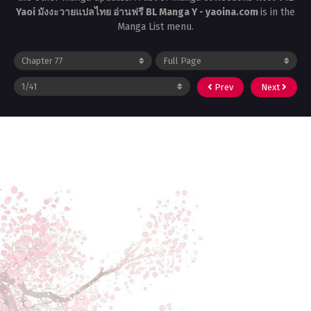
Yaoi มังงะวายแปลไทย อ่านฟรี BL Manga Y - yaoina.com
is in the
Manga List menu.
Prev
Next