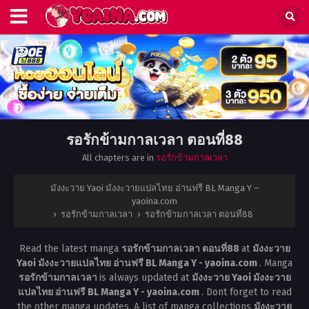
รอรักข้ามกาลเวลา ตอนที่88
All chapters are in
รอรักข้ามกาลเวลา
มังงะวาย Yaoi มังงะวายแปลไทย อ่านฟรี BL Manga Y –
yaoina.com
›
รอรักข้ามกาลเวลา
›
รอรักข้ามกาลเวลา ตอนที่88
Read the latest manga
รอรักข้ามกาลเวลา ตอนที่88
at
มังงะวาย
Yaoi มังงะวายแปลไทย อ่านฟรี BL Manga Y - yaoina.com
. Manga
รอรักข้ามกาลเวลา
is always updated at
มังงะวาย Yaoi มังงะวาย
แปลไทย อ่านฟรี BL Manga Y - yaoina.com
. Dont forget to read
the other manga updates. A list of manga collections
มังงะวาย