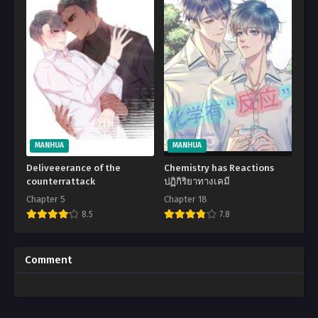
MANHUA
MANHUA
Deliveeerance of the
Chemistry has Reactions
counterrattack
ปฏิกิริยาทางเคมี
Chapter 5
Chapter 18
8.5
7.8
Comment