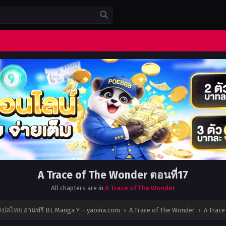
A Trace of The Wonder ตอนที่17
All chapters are in
A Trace of The Wonder
ยแปลไทย อ่านฟรี BL Manga Y – yaoina.com
›
A Trace of The Wonder
›
A Trace