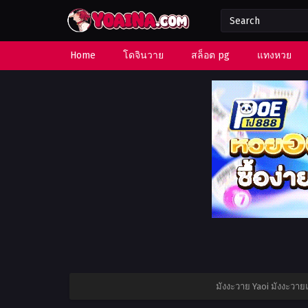
Home
โดจินวาย
สล็อต pg
แทงหวย
มังงะวาย Yaoi มังงะวา