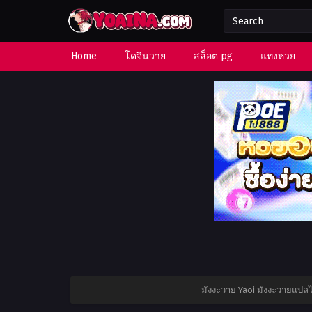
Home
โดจินวาย
สล็อต pg
แทงหวย
มังงะวาย Yaoi มังงะวายแปล