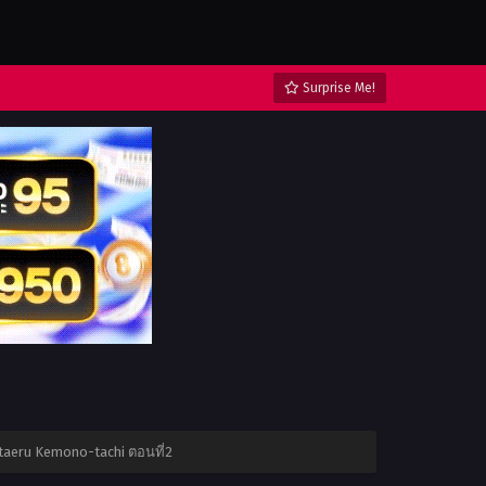
Surprise Me!
Ataeru Kemono-tachi ตอนที่2