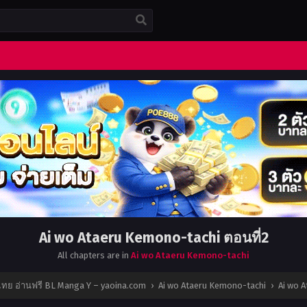
Ai wo Ataeru Kemono-tachi ตอนที่2
All chapters are in
Ai wo Ataeru Kemono-tachi
ไทย อ่านฟรี BL Manga Y – yaoina.com
›
Ai wo Ataeru Kemono-tachi
›
Ai wo 