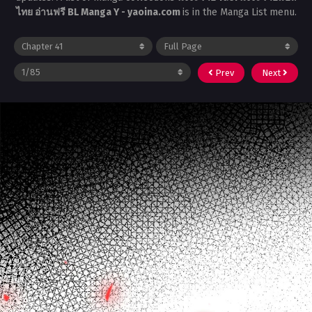
ไทย อ่านฟรี BL Manga Y - yaoina.com
is in the Manga List menu.
Prev
Next