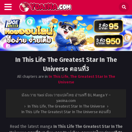
In This Life The Greatest Star In The
Universe ตอนที่3
All chapters are in
In This Life, The Greatest Star In The
Universe
มังงะวาย Yaoi มังงะวายแปลไทย อ่านฟรี BL Manga Y –
yaoina.com
›
In This Life, The Greatest Star In The Universe
›
In This Life The Greatest Star In The Universe ตอนที่3
Read the latest manga
In This Life The Greatest Star In The