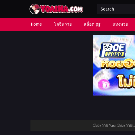
Home
โดจินวาย
สล็อต pg
แทงหวย
มังงะวาย Yaoi มังงะวาย