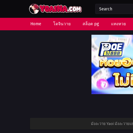
Home
โดจินวาย
สล็อต pg
แทงหวย
มังงะวาย Yaoi มังงะวาย