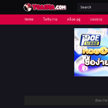
Home
โดจินวาย
สล็อต pg
แทงหวย
มังงะวาย