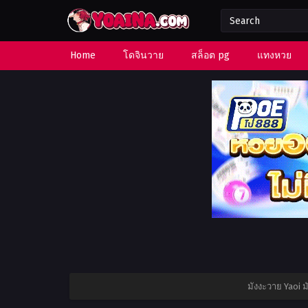
Home
โดจินวาย
สล็อต pg
แทงหวย
มังงะวาย Yaoi 