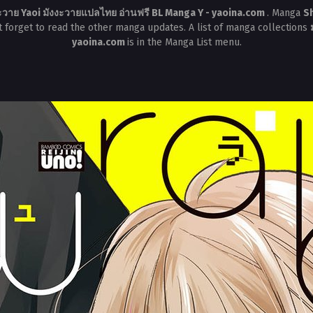
ะวาย Yaoi มังงะวายแปลไทย อ่านฟรี BL Manga Y - yaoina.com
. Manga
S
t forget to read the other manga updates. A list of manga collections
yaoina.com
is in the Manga List menu.