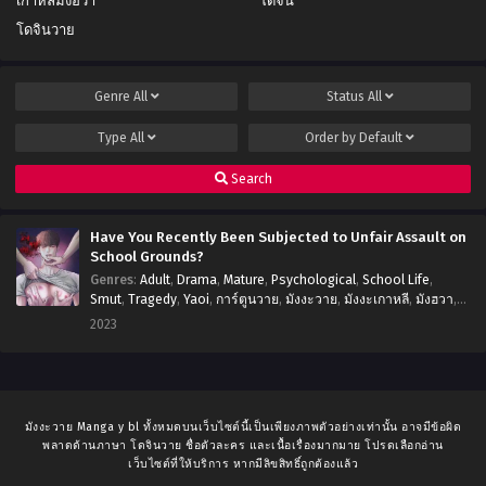
เกาหลีมังฮวา
โดจิน
Chapter 29
Chapter 28
โดจินวาย
กันยายน 20, 2023
กันยายน 20, 2023
Chapter 27
Chapter 26
Genre
All
Status
All
กันยายน 20, 2023
กันยายน 20, 2023
Type
All
Order by
Default
Chapter 25
Chapter 24
กันยายน 20, 2023
กันยายน 20, 2023
Search
Chapter 23
Chapter 22
Have You Recently Been Subjected to Unfair Assault on
กันยายน 20, 2023
กันยายน 20, 2023
School Grounds?
Genres
:
Adult
,
Drama
,
Mature
,
Psychological
,
School Life
,
Chapter 21
Chapter 20
Smut
,
Tragedy
,
Yaoi
,
การ์ตูนวาย
,
มังงะวาย
,
มังงะเกาหลี
,
มังฮวา
,
กันยายน 20, 2023
กันยายน 20, 2023
อ่านมังงะ
,
โดจินวาย
2023
Chapter 19
Chapter 18
กันยายน 20, 2023
กันยายน 20, 2023
Chapter 17
Chapter 16
มังงะวาย Manga y bl ทั้งหมดบนเว็บไซต์นี้เป็นเพียงภาพตัวอย่างเท่านั้น อาจมีข้อผิด
กันยายน 20, 2023
กันยายน 20, 2023
พลาดด้านภาษา โดจินวาย ชื่อตัวละคร และเนื้อเรื่องมากมาย โปรดเลือกอ่าน
เว็บไซต์ที่ให้บริการ หากมีลิขสิทธิ์ถูกต้องแล้ว
Chapter 15
Chapter 14