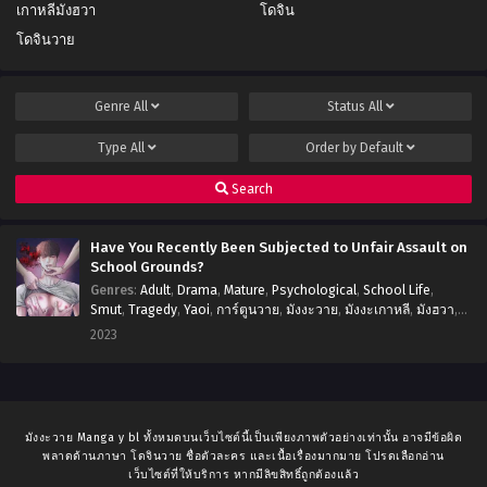
เกาหลีมังฮวา
โดจิน
โดจินวาย
Genre
All
Status
All
Type
All
Order by
Default
Search
Have You Recently Been Subjected to Unfair Assault on
School Grounds?
Genres
:
Adult
,
Drama
,
Mature
,
Psychological
,
School Life
,
Smut
,
Tragedy
,
Yaoi
,
การ์ตูนวาย
,
มังงะวาย
,
มังงะเกาหลี
,
มังฮวา
,
อ่านมังงะ
,
โดจินวาย
2023
มังงะวาย Manga y bl ทั้งหมดบนเว็บไซต์นี้เป็นเพียงภาพตัวอย่างเท่านั้น อาจมีข้อผิด
พลาดด้านภาษา โดจินวาย ชื่อตัวละคร และเนื้อเรื่องมากมาย โปรดเลือกอ่าน
เว็บไซต์ที่ให้บริการ หากมีลิขสิทธิ์ถูกต้องแล้ว