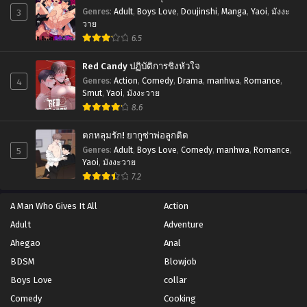
3
Genres
:
Adult
,
Boys Love
,
Doujinshi
,
Manga
,
Yaoi
,
มังงะ
วาย
6.5
Red Candy ปฏิบัติการชิงหัวใจ
4
Genres
:
Action
,
Comedy
,
Drama
,
manhwa
,
Romance
,
Smut
,
Yaoi
,
มังงะวาย
8.6
ตกหลุมรัก! ยากูซ่าพ่อลูกติด
5
Genres
:
Adult
,
Boys Love
,
Comedy
,
manhwa
,
Romance
,
Yaoi
,
มังงะวาย
7.2
A Man Who Gives It All
Action
Adult
Adventure
Ahegao
Anal
BDSM
Blowjob
Boys Love
collar
Comedy
Cooking