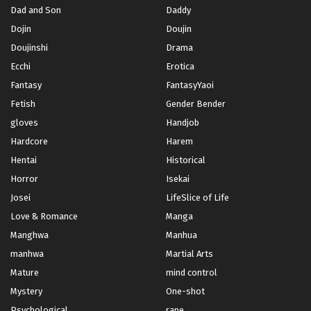
Dad and Son
Daddy
Dojin
Doujin
Doujinshi
Drama
Ecchi
Erotica
Fantasy
FantasyYaoi
Fetish
Gender Bender
gloves
Handjob
Hardcore
Harem
Hentai
Historical
Horror
Isekai
Josei
LifeSlice of Life
Love & Romance
Manga
Manghwa
Manhua
manhwa
Martial Arts
Mature
mind control
Mystery
One-shot
Psychological
rape