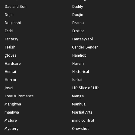
Dad and Son
Daddy
Dojin
Doujin
Doujinshi
Drama
Ecchi
Erotica
Fantasy
FantasyYaoi
Fetish
Gender Bender
gloves
Handjob
Hardcore
Harem
Hentai
Historical
Horror
Isekai
Josei
LifeSlice of Life
Love & Romance
Manga
Manghwa
Manhua
manhwa
Martial Arts
Mature
mind control
Mystery
One-shot