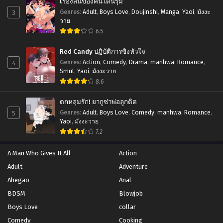
เรื่องสั้นของคนโดนรุม
3
Genres
:
Adult
,
Boys Love
,
Doujinshi
,
Manga
,
Yaoi
,
มังงะ
วาย
6.5
Red Candy ปฏิบัติการชิงหัวใจ
4
Genres
:
Action
,
Comedy
,
Drama
,
manhwa
,
Romance
,
Smut
,
Yaoi
,
มังงะวาย
8.6
ตกหลุมรัก! ยากูซ่าพ่อลูกติด
5
Genres
:
Adult
,
Boys Love
,
Comedy
,
manhwa
,
Romance
,
Yaoi
,
มังงะวาย
7.2
A Man Who Gives It All
Action
Adult
Adventure
Ahegao
Anal
BDSM
Blowjob
Boys Love
collar
Comedy
Cooking