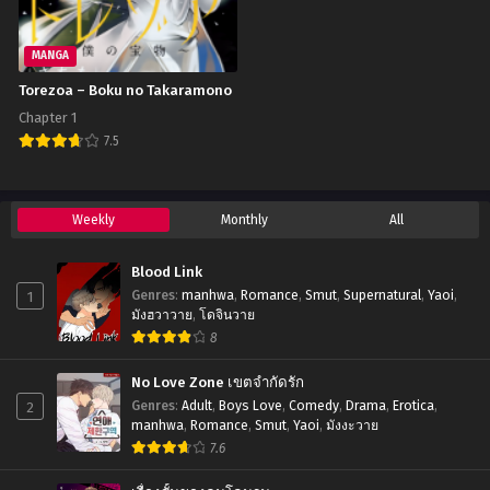
MANGA
Torezoa – Boku no Takaramono
Chapter 1
7.5
Weekly
Monthly
All
Blood Link
1
Genres
:
manhwa
,
Romance
,
Smut
,
Supernatural
,
Yaoi
,
มังฮวาวาย
,
โดจินวาย
8
No Love Zone เขตจำกัดรัก
2
Genres
:
Adult
,
Boys Love
,
Comedy
,
Drama
,
Erotica
,
manhwa
,
Romance
,
Smut
,
Yaoi
,
มังงะวาย
7.6