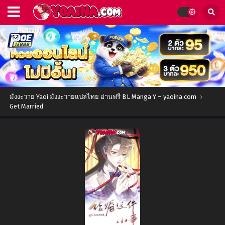
มังงะวาย Yaoi มังงะวายแปลไทย อ่านฟรี BL Manga Y – yaoina.com
›
Get Married