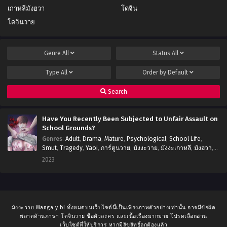
เกาหลีมังฮวา
โดจิน
โดจินวาย
Genre
All
Status
All
Type
All
Order by
Default
Search
Have You Recently Been Subjected to Unfair Assault on
School Grounds?
Genres
:
Adult
,
Drama
,
Mature
,
Psychological
,
School Life
,
Smut
,
Tragedy
,
Yaoi
,
การ์ตูนวาย
,
มังงะวาย
,
มังงะเกาหลี
,
มังฮวา
,
อ่านมังงะ
,
โดจินวาย
2023
มังงะวาย Manga y bl ทั้งหมดบนเว็บไซต์นี้เป็นเพียงภาพตัวอย่างเท่านั้น อาจมีข้อผิด
พลาดด้านภาษา โดจินวาย ชื่อตัวละคร และเนื้อเรื่องมากมาย โปรดเลือกอ่าน
เว็บไซต์ที่ให้บริการ หากมีลิขสิทธิ์ถูกต้องแล้ว