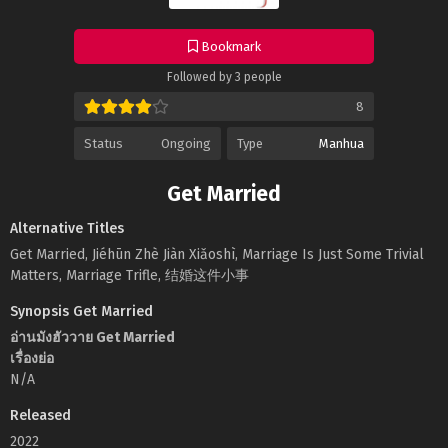
Bookmark
Followed by 3 people
8
Status
Ongoing
Type
Manhua
Get Married
Alternative Titles
Get Married, Jiéhūn Zhè Jiàn Xiǎoshì, Marriage Is Just Some Trivial
Matters, Marriage Trifle, 结婚这件小事
Synopsis Get Married
อ่านมังฮัววาย Get Married
เรื่องย่อ
N/A
Released
2022