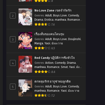
นวาย
8
No Love Zone เขตจำกัดรัก
2
Genres
:
Adult
,
Boys Love
,
Comedy
,
Drama
,
Erotica
,
manhwa
,
Romance
,
Smut
,
Yaoi
,
มังงะวาย
7.6
เรื่องสั้นของคนโดนรุม
3
Genres
:
Adult
,
Boys Love
,
Doujinshi
,
Manga
,
Yaoi
,
มังงะวาย
6.5
Red Candy ปฏิบัติการชิงหัวใจ
4
Genres
:
Action
,
Comedy
,
Drama
,
manhwa
,
Romance
,
Smut
,
Yaoi
,
มัง
งะวาย
8.6
ตกหลุมรัก! ยากูซ่าพ่อลูกติด
5
Genres
:
Adult
,
Boys Love
,
Comedy
,
manhwa
,
Romance
,
Yaoi
,
มังงะวาย
7.2