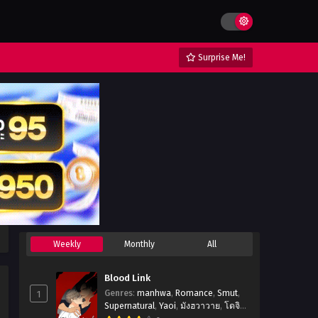
Surprise Me!
Weekly
Monthly
All
Blood Link
1
Genres
:
manhwa
,
Romance
,
Smut
,
Supernatural
,
Yaoi
,
มังฮวาวาย
,
โดจิ