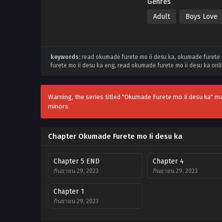
Genres
Adult
Boys Love
keywords:
read okumade furete mo ii desu ka, okumade furete 
furete mo ii desu ka eng, read okumade furete mo ii desu ka onl
Warning, the series titled "Okumade Furete mo Ii desu ka" ma
minors.
Chapter Okumade Furete mo Ii desu ka
Chapter 5 END
Chapter 4
กันยายน 29, 2023
กันยายน 29, 2023
Chapter 1
กันยายน 29, 2023