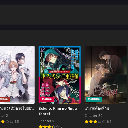
NHWA
MANGA
MANHUA
งนวลที่มิอาจโบยบิน
Boku to Kimi no Nijuu
เกมรักต้องห้าม
Tantei
ter 2
Chapter 82
Chapter 9
5.5
6.5
7