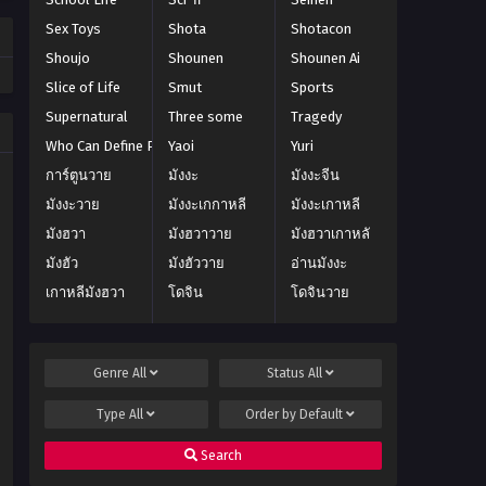
Sex Toys
Shota
Shotacon
Shoujo
Shounen
Shounen Ai
Slice of Life
Smut
Sports
Supernatural
Three some
Tragedy
Who Can Define Popularity?
Yaoi
Yuri
การ์ตูนวาย
มังงะ
มังงะจีน
มังงะวาย
มังงะเกกาหลี
มังงะเกาหลี
มังฮวา
มังฮวาวาย
มังฮวาเกาหลั
มังฮัว
มังฮัววาย
อ่านมังงะ
เกาหลีมังฮวา
โดจิน
โดจินวาย
Genre
All
Status
All
Type
All
Order by
Default
Search