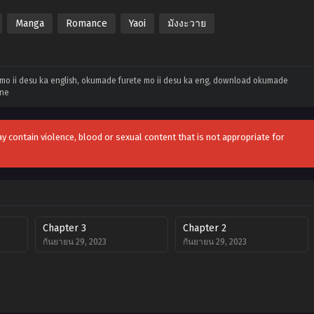
Manga
Romance
Yaoi
มังงะวาย
mo ii desu ka english, okumade furete mo ii desu ka eng, download okumade
ine
y contain violence, blood or sexual content that is not appropriate for
Chapter 3
Chapter 2
กันยายน 29, 2023
กันยายน 29, 2023