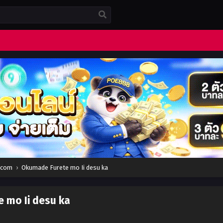
a.com
›
Okumade Furete mo Ii desu ka
 mo Ii desu ka