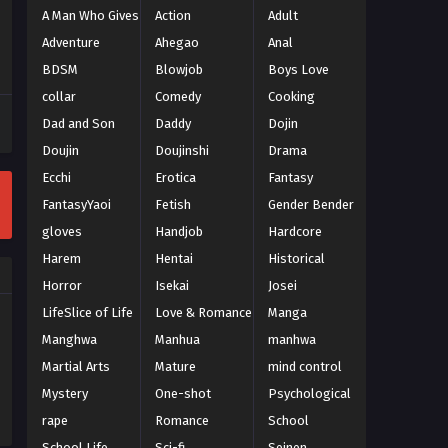
A Man Who Gives It All
Action
Adult
Adventure
Ahegao
Anal
BDSM
Blowjob
Boys Love
collar
Comedy
Cooking
Dad and Son
Daddy
Dojin
Doujin
Doujinshi
Drama
Ecchi
Erotica
Fantasy
FantasyYaoi
Fetish
Gender Bender
gloves
Handjob
Hardcore
Harem
Hentai
Historical
Horror
Isekai
Josei
LifeSlice of Life
Love & Romance
Manga
Manghwa
Manhua
manhwa
Martial Arts
Mature
mind control
Mystery
One-shot
Psychological
rape
Romance
School
School Life
Sci-fi
Seinen